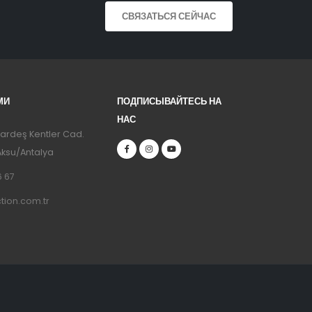
СВЯЗАТЬСЯ СЕЙЧАС
МИ
ПОДПИСЫВАЙТЕСЬ НА
НАС
Kardeş Kentler Cad.
Aksu/Antalya
6 67
tion.com.tr