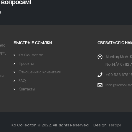
 вопросам!
u
БЫСТРЫЕ ССЫЛКИ
СВЯЗАТЬСЯ С НА
ало
аря,
Ka Collection
Altıntaş Mah. 
Проекты
No:14/A 07112 
Отношения с клиентами
+90 533 678 1
 и
FAQ
info@kacollec
Контакты
Ka Colleciton © 2022. All Rights Reserved. - Design:
Terapi