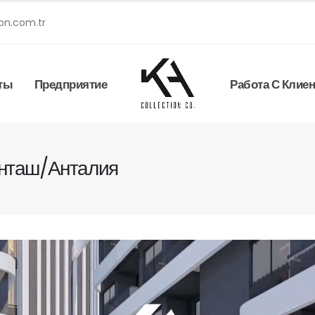
on.com.tr
ты
Предприятие
Работа С Клие
ынташ/Анталия