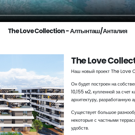
The Love Collection - Алтынташ/Анталия
The Love Collec
Наш новый проект The Love C
Он будет построен на собств
10,155 м2, купленной за счет
архитектуру, разработанную 
Существует большое разнообр
некоторые с частными террас
удобств.