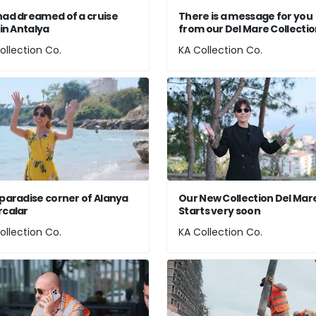
ad dreamed of a cruise
There is a message for you
 in Antalya
from our Del Mare Collecti
ollection Co.
KA Collection Co.
paradise corner of Alanya
Our New Collection Del Mar
calar
Starts very soon
ollection Co.
KA Collection Co.