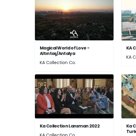
Magical World of Love -
KA C
Altıntaş/Antalya
KA C
KA Collection Co.
Ka Collection Lansman 2022
Ka C
Tur
KA Collection Co.