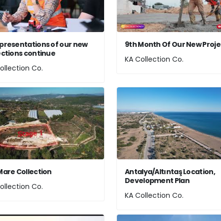
presentations of our new
9th Month Of Our New Proje
ections continue
KA Collection Co.
ollection Co.
Mare Collection
Antalya/Altıntaş Location,
Development Plan
ollection Co.
KA Collection Co.