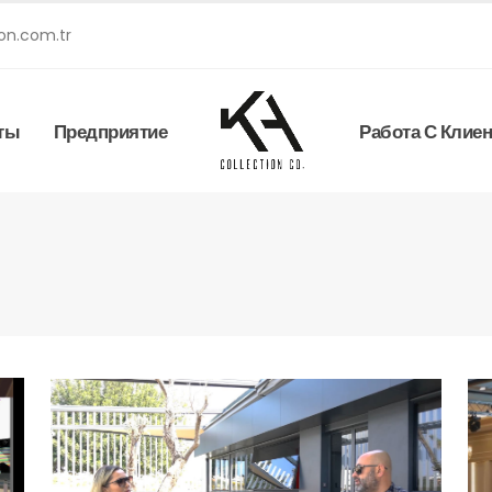
on.com.tr
ты
Предприятие
Работа С Клие