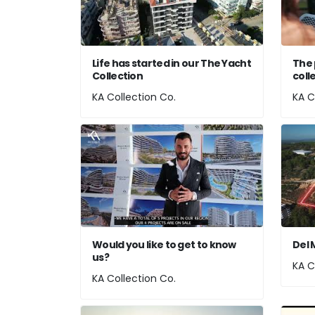
Life has started in our The Yacht
The 
Collection
coll
KA Collection Co.
KA C
Would you like to get to know
Del 
us?
KA C
KA Collection Co.