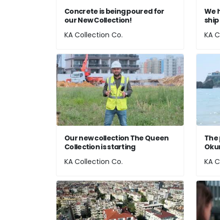
Concrete is being poured for
We h
our New Collection!
ship
KA Collection Co.
KA C
Our new collection The Queen
The 
Collection is starting
Okur
KA Collection Co.
KA C