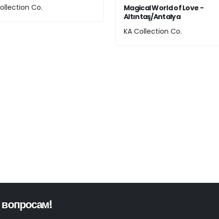
ollection Co.
Magical World of Love -
Altıntaş/Antalya
KA Collection Co.
 вопросам!