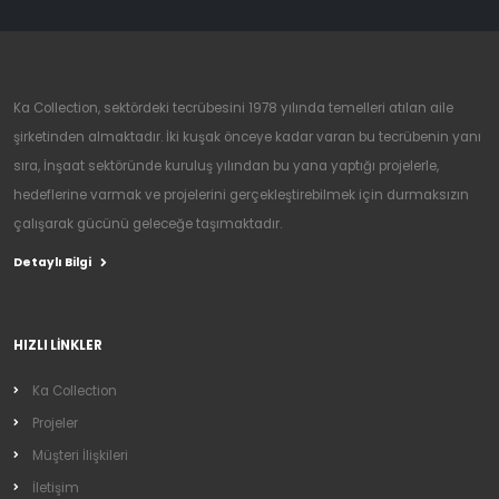
Ka Collection, sektördeki tecrübesini 1978 yılında temelleri atılan aile
şirketinden almaktadır. İki kuşak önceye kadar varan bu tecrübenin yanı
sıra, İnşaat sektöründe kuruluş yılından bu yana yaptığı projelerle,
hedeflerine varmak ve projelerini gerçekleştirebilmek için durmaksızın
çalışarak gücünü geleceğe taşımaktadır.
Detaylı Bilgi
HIZLI LİNKLER
Ka Collection
Projeler
Müşteri İlişkileri
İletişim