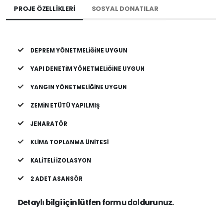
PROJE ÖZELLIKLERI
SOSYAL DONATILAR
DEPREM YÖNETMELIĞINE UYGUN
YAPI DENETIM YÖNETMELIĞINE UYGUN
YANGIN YÖNETMELIĞINE UYGUN
ZEMIN ETÜTÜ YAPILMIŞ
JENARATÖR
KLIMA TOPLANMA ÜNITESI
KALITELI İZOLASYON
2 ADET ASANSÖR
Detaylı bilgi için lütfen formu doldurunuz.